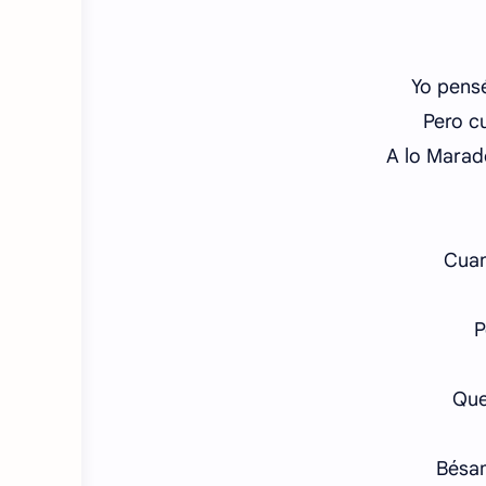
Yo pensé
Pero cu
A lo Mara
Cuan
P
Que
Bésam