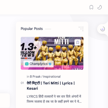
Popular Posts
तेरी मिट्टी | Teri Mitti | Lyrics |
Kesari
LYRICS हिंदी तलवारों पे सर वार दिये अंगारों में
जिस्म जलाया है तब जा के कहीं हमने सर पे ये
केसरी रंग सजाया है ऐ मेरी ज़मीं, अफ़सोस नही जो