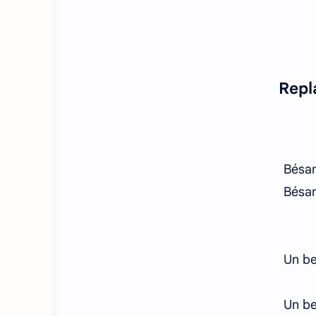
Repl
Bésam
Bésam
Un be
Un be