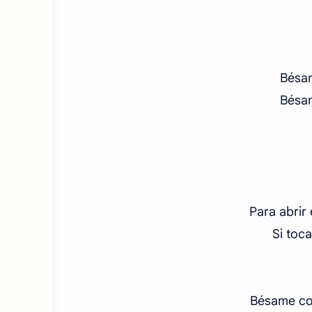
Bésam
Bésam
Para abrir 
Si toca
Bésame co