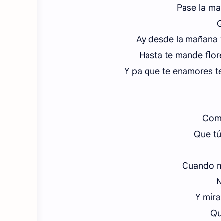
Pase la m
Q
Ay desde la mañana 
Hasta te mande flor
Y pa que te enamores t
Como
Que tú
Cuando m
N
Y mira
Qu