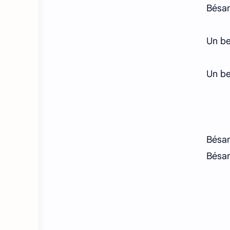
Bésam
Un be
Un be
Bésam
Bésam